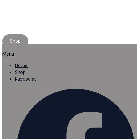
Minőségi használt alkatrészt keresel?
Rendelj online, kényelmesen.
Ha elakadnál, segítünk!
Shop
Menu
Home
Shop
Kapcsolat