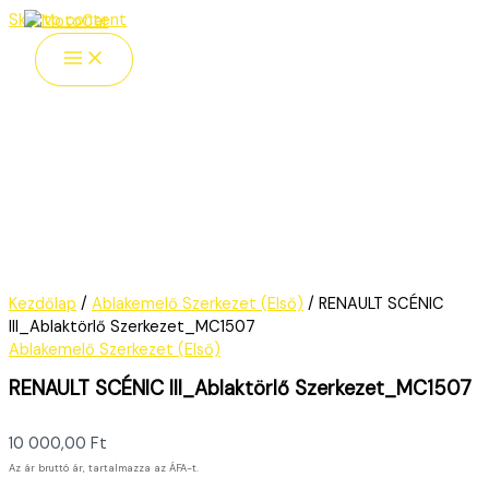
Skip to content
Kezdőlap
/
Ablakemelő Szerkezet (Első)
/ RENAULT SCÉNIC
III_Ablaktörlő Szerkezet_MC1507
Ablakemelő Szerkezet (Első)
RENAULT SCÉNIC III_Ablaktörlő Szerkezet_MC1507
10 000,00
Ft
Az ár bruttó ár, tartalmazza az ÁFA-t.