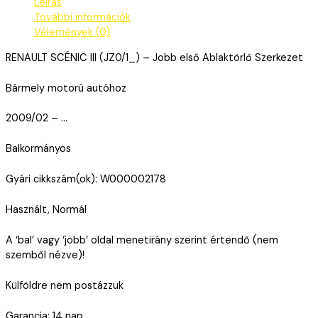
Leírás
További információk
Vélemények (0)
RENAULT SCÉNIC III (JZ0/1_) – Jobb első Ablaktörlő Szerkezet
Bármely motorú autóhoz
2009/02 – …
Balkormányos
Gyári cikkszám(ok): W000002178
Használt, Normál
A ‘bal’ vagy ‘jobb’ oldal menetirány szerint értendő (nem
szemből nézve)!
Külföldre nem postázzuk
Garancia: 14 nap