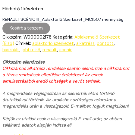
Elérhető
1 készleten
RENAULT SCÉNIC III_Ablaktörlő Szerkezet_MC1507 mennyiség
Kosárba teszem
Cikkszám:
W000002178
Kategória:
Ablakemelő Szerkezet
(Első)
Címkék:
ablaktörlő szerkezet
,
alkatrész
,
bontott
,
használt
,
jobb első
,
renault
,
scenic
Cikkszám ellenőrzése
Cikkszámos alkatrész rendelése esetén ellenőrizze a cikkszámot
a téves rendelések elkerülése érdekében! Az ennek
elmulasztásából eredő költségek a vevőt terhelik.
A megrendelés véglegesítése az ellenérték előre történő
átutalásával történik. Az utaláshoz szükséges adatokat a
megrendelés után a visszaigazoló E-mailben fogjuk megküldeni.
Kérjük az utalást csak a visszaigazoló E-mail után, az abban
található adatok alapján indítsa el!