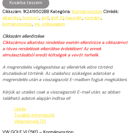
Kosárba teszem
Cikkszám:
1K2419502BB
Kategória:
Kormányoszlop
Címkék:
alkatrész
,
bontott
,
golf
,
golf VI
,
használt
,
kormány
,
kormányoszlop
,
vw. volkswagen
Cikkszám ellenőrzése
Cikkszámos alkatrész rendelése esetén ellenőrizze a cikkszámot
a téves rendelések elkerülése érdekében! Az ennek
elmulasztásából eredő költségek a vevőt terhelik.
A megrendelés véglegesítése az ellenérték előre történő
átutalásával történik. Az utaláshoz szükséges adatokat a
megrendelés után a visszaigazoló E-mailben fogjuk megküldeni.
Kérjük az utalást csak a visszaigazoló E-mail után, az abban
található adatok alapján indítsa el!
Leírás
További információk
Vélemények (0)
VW GOLF VI (5K1) – Kormányoszlop