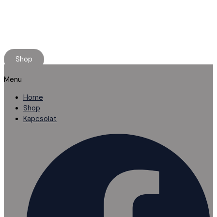
Minőségi használt alkatrészt keresel?
Rendelj online, kényelmesen.
Ha elakadnál, segítünk!
Shop
Menu
Home
Shop
Kapcsolat