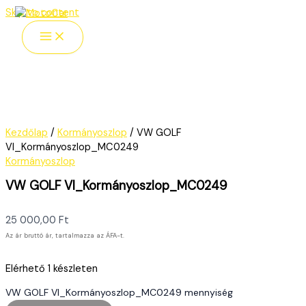
Skip to content
Kezdőlap
/
Kormányoszlop
/ VW GOLF
VI_Kormányoszlop_MC0249
Kormányoszlop
VW GOLF VI_Kormányoszlop_MC0249
25 000,00
Ft
Az ár bruttó ár, tartalmazza az ÁFA-t.
Elérhető
1 készleten
VW GOLF VI_Kormányoszlop_MC0249 mennyiség