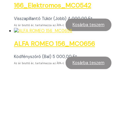
166_Elektromos_MC0542
Visszapillantó Tükör (Jobb)
4 000,00
Ft
Kosárba teszem
Az ár bruttó ár, tartalmazza az ÁFA-t.
ALFA ROMEO 156_MC0656
Ködfényszóró (Bal)
5 000,00
Ft
Kosárba teszem
Az ár bruttó ár, tartalmazza az ÁFA-t.