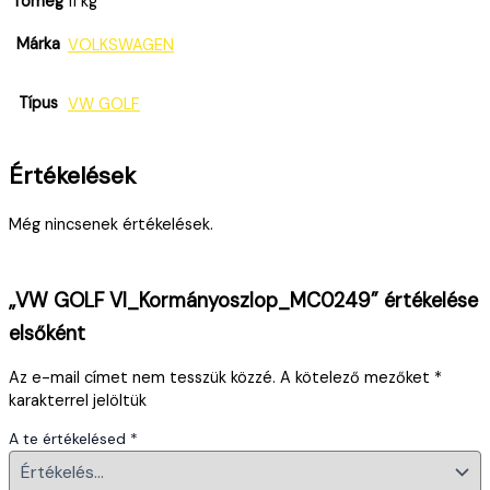
Tömeg
11 kg
Márka
VOLKSWAGEN
Típus
VW GOLF
Értékelések
Még nincsenek értékelések.
„VW GOLF VI_Kormányoszlop_MC0249” értékelése
elsőként
Az e-mail címet nem tesszük közzé.
A kötelező mezőket
*
karakterrel jelöltük
A te értékelésed
*