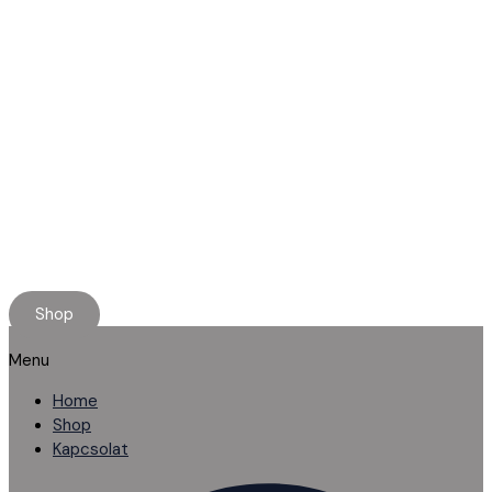
Minőségi használt alkatrészt keresel?
Rendelj online, kényelmesen.
Ha elakadnál, segítünk!
Shop
Menu
Home
Shop
Kapcsolat