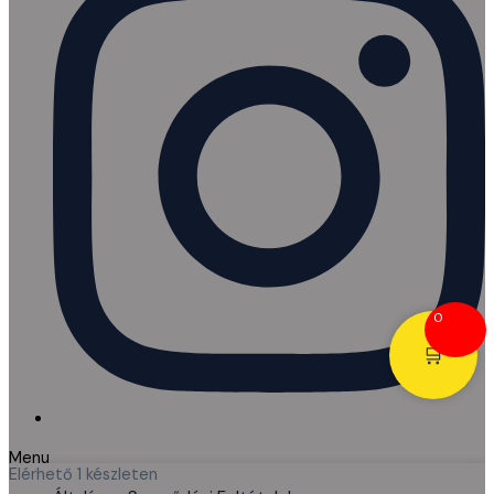
0
🛒
Menu
Elérhető
1 készleten