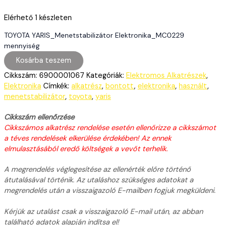
Elérhető
1 készleten
TOYOTA YARIS_Menetstabilizátor Elektronika_MC0229
mennyiség
Kosárba teszem
Cikkszám:
6900001067
Kategóriák:
Elektromos Alkatrészek
,
Elektronika
Címkék:
alkatrész
,
bontott
,
elektronika
,
használt
,
menetstabilizátor
,
toyota
,
yaris
Cikkszám ellenőrzése
Cikkszámos alkatrész rendelése esetén ellenőrizze a cikkszámot
a téves rendelések elkerülése érdekében! Az ennek
elmulasztásából eredő költségek a vevőt terhelik.
A megrendelés véglegesítése az ellenérték előre történő
átutalásával történik. Az utaláshoz szükséges adatokat a
megrendelés után a visszaigazoló E-mailben fogjuk megküldeni.
Kérjük az utalást csak a visszaigazoló E-mail után, az abban
található adatok alapján indítsa el!