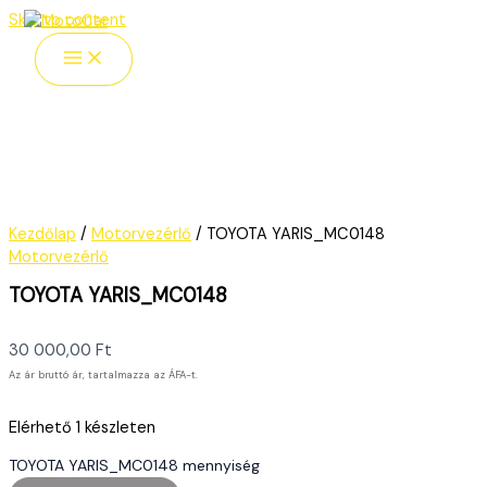
Skip to content
Kezdőlap
/
Motorvezérlő
/ TOYOTA YARIS_MC0148
Motorvezérlő
TOYOTA YARIS_MC0148
30 000,00
Ft
Az ár bruttó ár, tartalmazza az ÁFA-t.
Elérhető
1 készleten
TOYOTA YARIS_MC0148 mennyiség