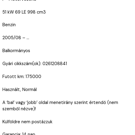
51 kW 69 LE 998 cm3
Benzin
2005/08 – …
Balkormányos
Gyári cikkszám(ok): 0261208841
Futott km: 175000
Használt, Normál
A ‘bal’ vagy ‘jobb’ oldal menetirány szerint értendő (nem
szemből nézve)!
Külföldre nem postázzuk
Garancia: 14 nap