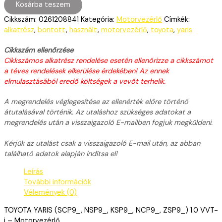
Kosárba teszem
Cikkszám:
0261208841
Kategória:
Motorvezérlő
Címkék:
alkatrész
,
bontott
,
használt
,
motorvezérlő
,
toyota
,
yaris
Cikkszám ellenőrzése
Cikkszámos alkatrész rendelése esetén ellenőrizze a cikkszámot
a téves rendelések elkerülése érdekében! Az ennek
elmulasztásából eredő költségek a vevőt terhelik.
A megrendelés véglegesítése az ellenérték előre történő
átutalásával történik. Az utaláshoz szükséges adatokat a
megrendelés után a visszaigazoló E-mailben fogjuk megküldeni.
Kérjük az utalást csak a visszaigazoló E-mail után, az abban
található adatok alapján indítsa el!
Leírás
További információk
Vélemények (0)
TOYOTA YARIS (SCP9_, NSP9_, KSP9_, NCP9_, ZSP9_) 1.0 VVT-
i – Motorvezérlő