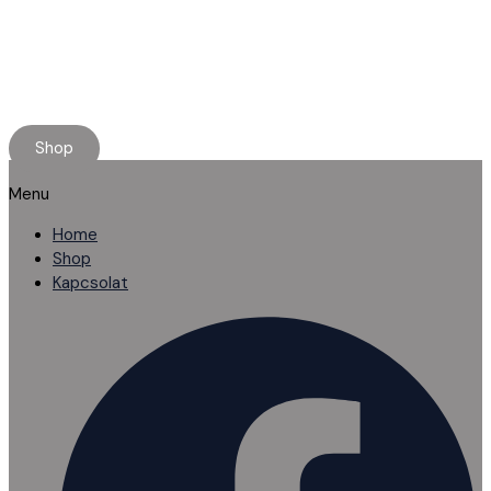
Minőségi használt alkatrészt keresel?
Rendelj online, kényelmesen.
Ha elakadnál, segítünk!
Shop
Menu
Home
Shop
Kapcsolat