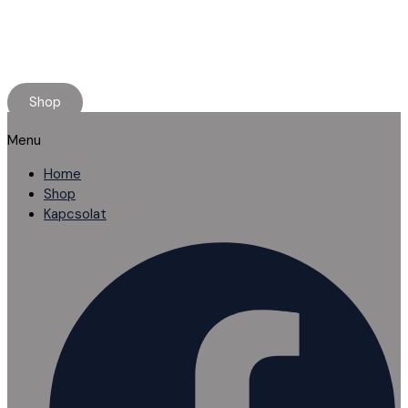
Minőségi használt alkatrészt keresel?
Rendelj online, kényelmesen.
Ha elakadnál, segítünk!
Shop
Menu
Home
Shop
Kapcsolat