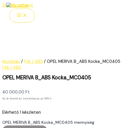
Skip to content
Kezdőlap
/
Fék / ABS
/ OPEL MERIVA B_ABS Kocka_MC0405
Fék / ABS
OPEL MERIVA B_ABS Kocka_MC0405
40 000,00
Ft
Az ár bruttó ár, tartalmazza az ÁFA-t.
Elérhető
1 készleten
OPEL MERIVA B_ABS Kocka_MC0405 mennyiség