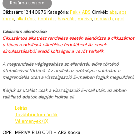
Kosárba teszem
Cikkszám:
13440976
Kategória:
Fék / ABS
Címkék:
abs
,
abs
kocka
,
alkatrész
,
bontott
,
használt
,
meriva
,
meriva b
,
opel
Cikkszám ellenőrzése
Cikkszámos alkatrész rendelése esetén ellenőrizze a cikkszámot
a téves rendelések elkerülése érdekében! Az ennek
elmulasztásából eredő költségek a vevőt terhelik.
A megrendelés véglegesítése az ellenérték előre történő
átutalásával történik. Az utaláshoz szükséges adatokat a
megrendelés után a visszaigazoló E-mailben fogjuk megküldeni.
Kérjük az utalást csak a visszaigazoló E-mail után, az abban
található adatok alapján indítsa el!
Leírás
További információk
Vélemények (0)
OPEL MERIVA B 1.6 CDTI – ABS Kocka