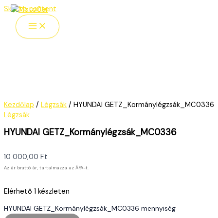
Skip to content
Kezdőlap
/
Légzsák
/ HYUNDAI GETZ_Kormánylégzsák_MC0336
Légzsák
HYUNDAI GETZ_Kormánylégzsák_MC0336
10 000,00
Ft
Az ár bruttó ár, tartalmazza az ÁFA-t.
Elérhető
1 készleten
HYUNDAI GETZ_Kormánylégzsák_MC0336 mennyiség