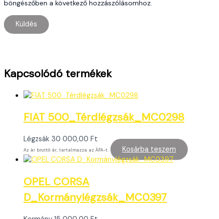
böngészőben a következő hozzászólásomhoz.
Kapcsolódó termékek
FIAT 500_Térdlégzsák_MC0298
Légzsák
30 000,00
Ft
Kosárba teszem
Az ár bruttó ár, tartalmazza az ÁFA-t.
OPEL CORSA
D_Kormánylégzsák_MC0397