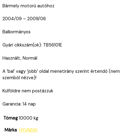
Bármely motorú autóhoz
2004/09 – 2009/06
Balkormányos
Gyári cikkszám(ok): TB56101E
Használt, Normál
A ‘bal’ vagy ‘jobb’ oldal menetirány szerint értendő (nem
szemből nézve)!
Külföldre nem postázzuk
Garancia: 14 nap
Tömeg
10000 kg
Márka
HYUNDAI