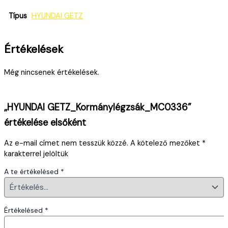
Típus
HYUNDAI GETZ
Értékelések
Még nincsenek értékelések.
„HYUNDAI GETZ_Kormánylégzsák_MC0336”
értékelése elsőként
Az e-mail címet nem tesszük közzé.
A kötelező mezőket
*
karakterrel jelöltük
A te értékelésed
*
Értékelésed
*