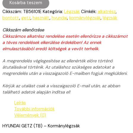
Kosárba teszem
Cikkszám:
TB56101E
Kategória:
Légzsák
Címkék:
alkatrész
,
bontott
,
getz
,
használt
,
hyundai
,
kormánylégzsák
,
légzsák
Cikkszám ellenőrzése
Cikkszámos alkatrész rendelése esetén ellenőrizze a cikkszámot
a téves rendelések elkerülése érdekében! Az ennek
elmulasztásából eredő költségek a vevőt terhelik.
A megrendelés véglegesítése az ellenérték előre történő
átutalásával történik. Az utaláshoz szükséges adatokat a
megrendelés után a visszaigazoló E-mailben fogjuk megküldeni.
Kérjük az utalást csak a visszaigazoló E-mail után, az abban
található adatok alapján indítsa el!
Leírás
További információk
Vélemények (0)
HYUNDAI GETZ (TB) – Kormánylégzsák