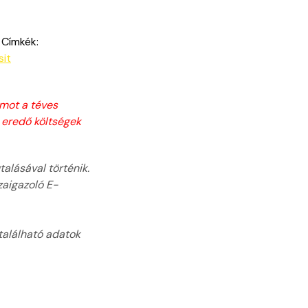
Címkék:
sit
ámot a téves
 eredő költségek
alásával történik.
zaigazoló E-
 található adatok