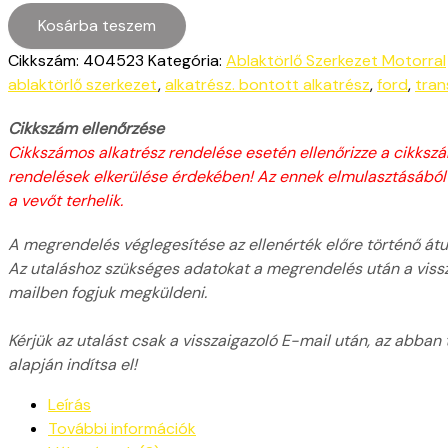
Kosárba teszem
Cikkszám:
404523
Kategória:
Ablaktörlő Szerkezet Motorral
ablaktörlő szerkezet
,
alkatrész. bontott alkatrész
,
ford
,
tran
Cikkszám ellenőrzése
Cikkszámos alkatrész rendelése esetén ellenőrizze a cikksz
rendelések elkerülése érdekében! Az ennek elmulasztásából
a vevőt terhelik.
A megrendelés véglegesítése az ellenérték előre történő átut
Az utaláshoz szükséges adatokat a megrendelés után a viss
mailben fogjuk megküldeni.
Kérjük az utalást csak a visszaigazoló E-mail után, az abban
alapján indítsa el!
Leírás
További információk