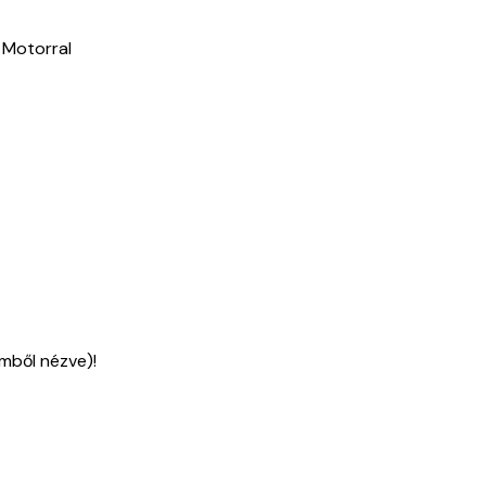
 Motorral
emből nézve)!