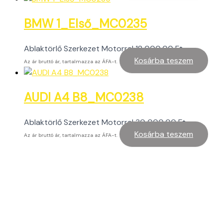
BMW 1_Első_MC0235
Ablaktörlő Szerkezet Motorral
18 000,00
Ft
Kosárba teszem
Az ár bruttó ár, tartalmazza az ÁFA-t.
AUDI A4 B8_MC0238
Ablaktörlő Szerkezet Motorral
30 000,00
Ft
Kosárba teszem
Az ár bruttó ár, tartalmazza az ÁFA-t.