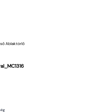
ső Ablaktörlő
ral_MC1316
ség