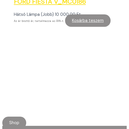
FORD FIESTA V_MC0186
Hátsó Lámpa (Jobb)
10 000,00
Ft
Kosárba teszem
Az ár bruttó ár, tartalmazza az ÁFA-t.
Minőségi használt alkatrészt keresel?
Rendelj online, kényelmesen.
Ha elakadnál, segítünk!
Shop