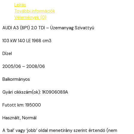
Leírás
További információk
Vélemények (0)
AUDI A3 (8P1) 2.0 TDI – Üzemanyag Szivattyú
103 kW 140 LE 1968 cm3
Dízel
2005/06 – 2008/06
Balkormányos
Gyári cikkszám(ok): 1K0906089A
Futott km: 195000
Használt, Normál
A ‘bal’ vagy ‘jobb’ oldal menetirány szerint értendő (nem