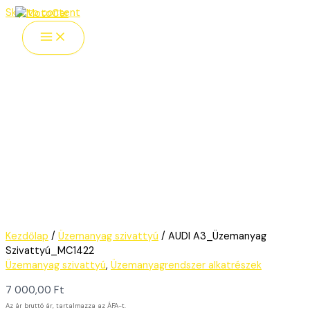
Skip to content
Kezdőlap
/
Üzemanyag szivattyú
/ AUDI A3_Üzemanyag
Szivattyú_MC1422
Üzemanyag szivattyú
,
Üzemanyagrendszer alkatrészek
7 000,00
Ft
Az ár bruttó ár, tartalmazza az ÁFA-t.