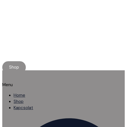
Minőségi használt alkatrészt keresel?
Rendelj online, kényelmesen.
Ha elakadnál, segítünk!
Shop
Menu
Home
Shop
Kapcsolat