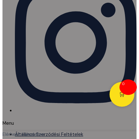
0
🛒
Menu
Általános Szerződési Feltételek
Elérhető
1 készleten