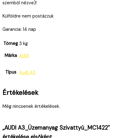
szemből nézve)!
Külföldre nem postázzuk
Garancia: 14 nap
Tömeg
3 kg
Márka
AUDI
Típus
Audi A3
Értékelések
Még nincsenek értékelések.
„AUDI A3_Üzemanyag Szivattyú_MC1422”
értékelése elsőként