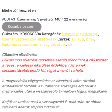
Elérhető
1 készleten
AUDI A3_Üzemanyag Szivattyú_MC1422 mennyiség
Kosárba teszem
Cikkszám:
1K0906089A
Kategóriák:
Üzemanyag szivattyú
,
Üzemanyagrendszer alkatrészek
Címkék:
a3
,
audi
,
bmw
,
légkompresszor
,
üzemanyag szivattyú
,
x5
Cikkszám ellenőrzése
Cikkszámos alkatrész rendelése esetén ellenőrizze a cikkszámot
a téves rendelések elkerülése érdekében! Az ennek
elmulasztásából eredő költségek a vevőt terhelik.
A megrendelés véglegesítése az ellenérték előre történő
átutalásával történik. Az utaláshoz szükséges adatokat a
megrendelés után a visszaigazoló E-mailben fogjuk megküldeni.
Kérjük az utalást csak a visszaigazoló E-mail után, az abban
található adatok alapján indítsa el!