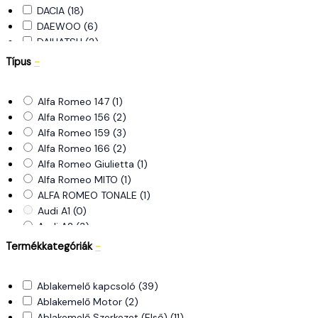
DACIA
(18)
DAEWOO
(6)
DAIHATSU
(2)
DODGE
(1)
Típus
-
FIAT
(105)
FORD
(68)
Alfa Romeo 147
(1)
HONDA
(3)
Alfa Romeo 156
(2)
HYUNDAI
(40)
Alfa Romeo 159
(3)
ISUZU
(0)
Alfa Romeo 166
(2)
IVECO
(1)
Alfa Romeo Giulietta
(1)
JAGUAR
(4)
Alfa Romeo MITO
(1)
JEEP
(3)
ALFA ROMEO TONALE
(1)
KIA
(15)
Audi A1
(0)
LADA
(0)
Audi A2
(3)
LANCIA
(15)
Audi A3
(22)
LAND ROVER
(3)
Termékkategóriák
-
Audi A4
(11)
MAZDA
(15)
Audi A6
(5)
MERCEDES
(58)
Ablakemelő kapcsoló
(39)
Audi Q7
(1)
MINI
(12)
Ablakemelő Motor
(2)
AUDI TT
(2)
MITSUBISHI
(6)
Ablakemelő Szerkezet (Első)
(11)