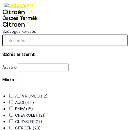
Skip to content
Citroën​
Összes Termék
Citroën​
Szöveges keresés
Szűrés ár szerint
Árszűrő
Márka
-
ALFA ROMEO
(12)
AUDI
(44)
BMW
(18)
CHEVROLET
(21)
CHRYSLER
(17)
CITROËN
(23)