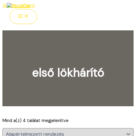
Skip to content
első lökhárító
Szöveges keresés
Mind a(z) 4 találat megjelenítve