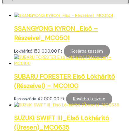
Szűrés ár szerint
Árszűrő
SSANGYONG KYRON_Első –
Márka
-
Részeivel_MC0501
ALFA ROMEO
(0)
Lökhárító
150 000,00
Ft
Kosárba teszem
AUDI
(0)
BMW
(0)
CHEVROLET
(0)
CHRYSLER
(0)
SUBARU FORESTER Első Lökhárító
CITROËN
(0)
(Részeivel) – MC0100
DACIA
(0)
DAEWOO
(0)
DAIHATSU
(0)
Karosszéria
42 000,00
Ft
Kosárba teszem
DODGE
(0)
Típus
-
FIAT
(0)
SUZUKI SWIFT III_Első Lökhárító
FORD
(0)
Alfa Romeo 147
(0)
HONDA
(0)
(Üresen)_MC0635
Alfa Romeo 156
(0)
HYUNDAI
(0)