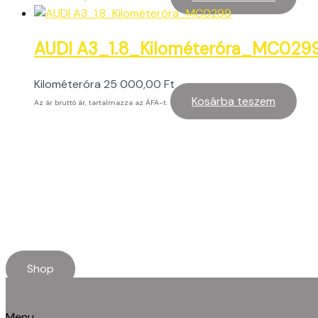
AUDI A3_1.8_Kilométeróra_MC029
Kilométeróra
25 000,00
Ft
Kosárba teszem
Az ár bruttó ár, tartalmazza az ÁFA-t.
Shop
Menu