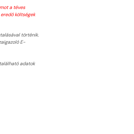
ámot a téves
 eredő költségek
alásával történik.
zaigazoló E-
 található adatok