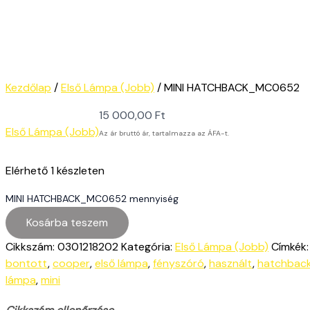
Kezdőlap
/
Első Lámpa (Jobb)
/ MINI HATCHBACK_MC0652
15 000,00
Ft
Első Lámpa (Jobb)
Az ár bruttó ár, tartalmazza az ÁFA-t.
Elérhető
1 készleten
MINI HATCHBACK_MC0652 mennyiség
Kosárba teszem
Cikkszám:
0301218202
Kategória:
Első Lámpa (Jobb)
Címkék
bontott
,
cooper
,
első lámpa
,
fényszóró
,
használt
,
hatchbac
lámpa
,
mini