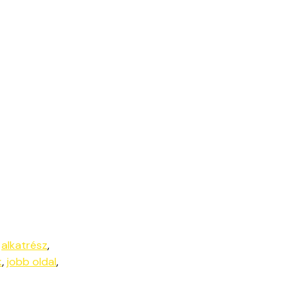
:
alkatrész
,
k
,
jobb oldal
,