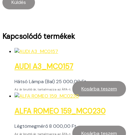
Kapcsolódó termékek
AUDI A3_MC0157
Hátsó Lámpa (Bal)
25 000,00
Ft
Kosárba teszem
Az ár bruttó ár, tartalmazza az ÁFA-t.
ALFA ROMEO 159_MC0230
Légtömegmérő
8 000,00
Ft
Kosárba teszem
Az ár bruttó ár, tartalmazza az ÁFA-t.