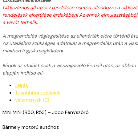
Cikkszám ellenőrzése
Cikkszámos alkatrész rendelése esetén ellenőrizze a cikksz
rendelések elkerülése érdekében! Az ennek elmulasztásából
a vevőt terhelik.
A megrendelés véglegesítése az ellenérték előre történő átut
Az utaláshoz szükséges adatokat a megrendelés után a viss
mailben fogjuk megküldeni.
Kérjük az utalást csak a visszaigazoló E-mail után, az abban
alapján indítsa el!
Leírás
További információk
Vélemények (0)
MINI MINI (R50, R53) – Jobb Fényszóró
Bármely motorú autóhoz