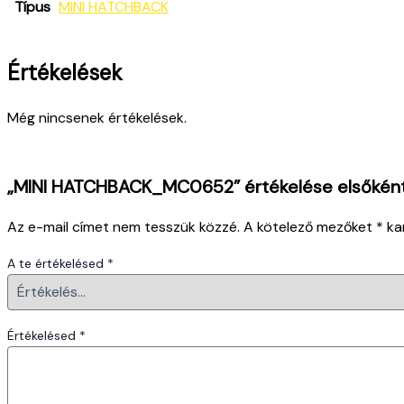
Típus
MINI HATCHBACK
Értékelések
Még nincsenek értékelések.
„MINI HATCHBACK_MC0652” értékelése elsőkén
Az e-mail címet nem tesszük közzé.
A kötelező mezőket
*
kar
A te értékelésed
*
Értékelésed
*