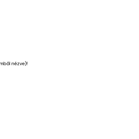
emből nézve)!