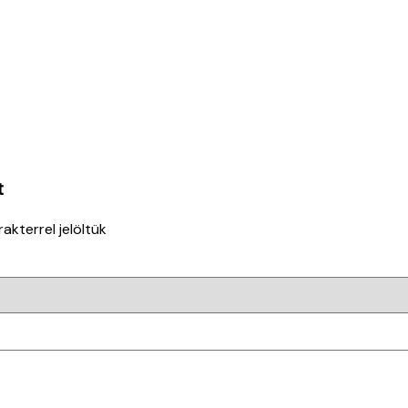
t
akterrel jelöltük