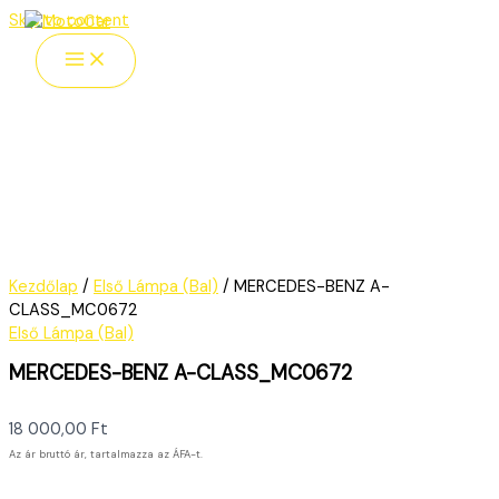
Skip to content
Kezdőlap
/
Első Lámpa (Bal)
/ MERCEDES-BENZ A-
CLASS_MC0672
Első Lámpa (Bal)
MERCEDES-BENZ A-CLASS_MC0672
18 000,00
Ft
Az ár bruttó ár, tartalmazza az ÁFA-t.