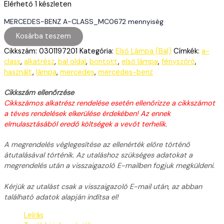
Elérhető
1 készleten
MERCEDES-BENZ A-CLASS_MC0672 mennyiség
Kosárba teszem
Cikkszám:
0301197201
Kategória:
Első Lámpa (Bal)
Címkék:
a-
class
,
alkatrész
,
bal oldal
,
bontott
,
első lámpa
,
fényszóró
,
használt
,
lámpa
,
mercedes
,
mercedes-benz
Cikkszám ellenőrzése
Cikkszámos alkatrész rendelése esetén ellenőrizze a cikkszámot
a téves rendelések elkerülése érdekében! Az ennek
elmulasztásából eredő költségek a vevőt terhelik.
A megrendelés véglegesítése az ellenérték előre történő
átutalásával történik. Az utaláshoz szükséges adatokat a
megrendelés után a visszaigazoló E-mailben fogjuk megküldeni.
Kérjük az utalást csak a visszaigazoló E-mail után, az abban
található adatok alapján indítsa el!
Leírás