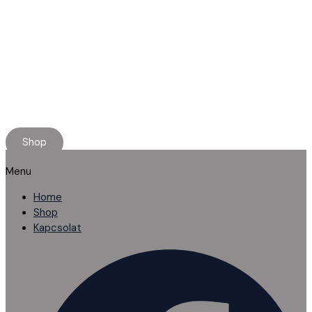
Minőségi használt alkatrészt keresel?
Rendelj online, kényelmesen.
Ha elakadnál, segítünk!
Shop
Menu
Home
Shop
Kapcsolat