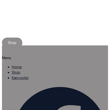
Minőségi használt alkatrészt keresel?
Rendelj online, kényelmesen.
Ha elakadnál, segítünk!
Shop
Menu
Home
Shop
Kapcsolat