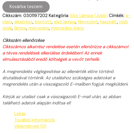
Kosárba teszem
Cikkszám:
0301197202
Kategória:
Első Lámpa (Jobb)
Címkék:
a-
class
,
alkatrész
,
bontott
,
első lámpa
,
fényszóró
,
használt
,
jobb
oldal
,
lámpa
,
mercedes
,
mercedes-benz
Cikkszám ellenőrzése
Cikkszámos alkatrész rendelése esetén ellenőrizze a cikkszámot
a téves rendelések elkerülése érdekében! Az ennek
elmulasztásából eredő költségek a vevőt terhelik.
A megrendelés véglegesítése az ellenérték előre történő
átutalásával történik. Az utaláshoz szükséges adatokat a
megrendelés után a visszaigazoló E-mailben fogjuk megküldeni.
Kérjük az utalást csak a visszaigazoló E-mail után, az abban
található adatok alapján indítsa el!
Leírás
További információk
Vélemények (0)