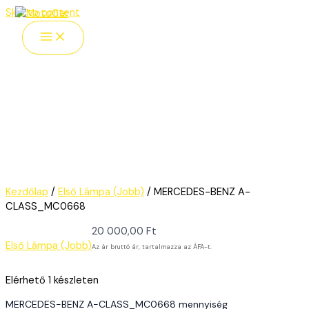
Skip to content
Kezdőlap
/
Első Lámpa (Jobb)
/ MERCEDES-BENZ A-
CLASS_MC0668
20 000,00
Ft
Első Lámpa (Jobb)
Az ár bruttó ár, tartalmazza az ÁFA-t.
Elérhető
1 készleten
MERCEDES-BENZ A-CLASS_MC0668 mennyiség