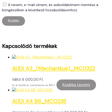
A nevem, e-mail címem, és weboldalcímem mentése a
böngészőben a következő hozzászólásomhoz.
Kapcsolódó termékek
AUDI A3_(Mechanikus)_MC0322
Váltó
6 000,00
Ft
Kosárba teszem
Az ár bruttó ár, tartalmazza az ÁFA-t.
AUDI A4 B8_MC0238