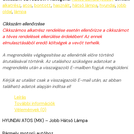
alkatrész
,
atos
,
bontott
,
használt
,
hátsó lámpa
,
hyundai
,
jobb
oldal
,
lámpa
Cikkszám ellenőrzése
Cikkszámos alkatrész rendelése esetén ellenőrizze a cikkszámot
a téves rendelések elkerülése érdekében! Az ennek
elmulasztásából eredő költségek a vevőt terhelik.
A megrendelés véglegesítése az ellenérték előre történő
átutalásával történik. Az utaláshoz szükséges adatokat a
megrendelés után a visszaigazoló E-mailben fogjuk megküldeni.
Kérjük az utalást csak a visszaigazoló E-mail után, az abban
található adatok alapján indítsa el!
Leírás
További információk
Vélemények (0)
HYUNDAI ATOS (MX) – Jobb Hátsó Lámpa
Bármely motorú autóhoz