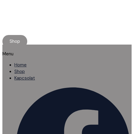
Minőségi használt alkatrészt keresel?
Rendelj online, kényelmesen.
Ha elakadnál, segítünk!
Shop
Menu
Home
Shop
Kapcsolat