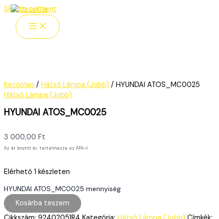
Skip to content
Kezdőlap
/
Hátsó Lámpa (Jobb)
/ HYUNDAI ATOS_MC0025
Hátsó Lámpa (Jobb)
HYUNDAI ATOS_MC0025
3 000,00
Ft
Az ár bruttó ár, tartalmazza az ÁFA-t.
Elérhető
1 készleten
HYUNDAI ATOS_MC0025 mennyiség
Kosárba teszem
Cikkszám:
92402051R4
Kategória:
Hátsó Lámpa (Jobb)
Címkék: