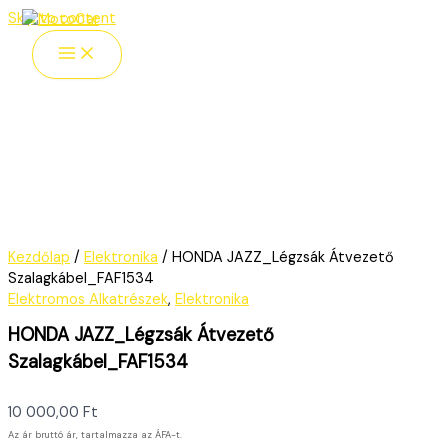
Skip to content
Kezdőlap
/
Elektronika
/ HONDA JAZZ_Légzsák Átvezető
Szalagkábel_FAF1534
Elektromos Alkatrészek
,
Elektronika
HONDA JAZZ_Légzsák Átvezető
Szalagkábel_FAF1534
10 000,00
Ft
Az ár bruttó ár, tartalmazza az ÁFA-t.