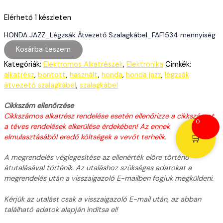
Elérhető
1 készleten
HONDA JAZZ_Légzsák Átvezető Szalagkábel_FAF1534 mennyiség
Kosárba teszem
Kategóriák:
Elektromos Alkatrészek
,
Elektronika
Címkék:
alkatrész
,
bontott
,
használt
,
honda
,
honda jazz
,
légzsák
átvezető szalagkábel
,
szalagkábel
Cikkszám ellenőrzése
Cikkszámos alkatrész rendelése esetén ellenőrizze a cikkszámot
0
a téves rendelések elkerülése érdekében! Az ennek
🛒
elmulasztásából eredő költségek a vevőt terhelik.
A megrendelés véglegesítése az ellenérték előre történő
átutalásával történik. Az utaláshoz szükséges adatokat a
megrendelés után a visszaigazoló E-mailben fogjuk megküldeni.
Kérjük az utalást csak a visszaigazoló E-mail után, az abban
található adatok alapján indítsa el!