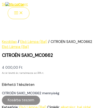
Skip to content
Kezdőlap
/
Első Lámpa (Bal)
/ CITROËN SAXO_MC0662
Első Lámpa (Bal)
CITROËN SAXO_MC0662
4 000,00
Ft
Az ár bruttó ár, tartalmazza az ÁFA-t.
Elérhető
1 készleten
CITROËN SAXO_MC0662 mennyiség
Kosárba teszem
Kategória:
Első Lámpa (Bal)
Címkék:
alkatrész
,
bal oldal
,