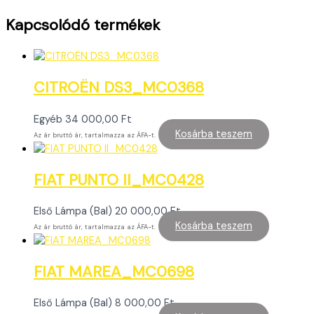
Kapcsolódó termékek
CITROËN DS3_MC0368
Egyéb
34 000,00
Ft
Kosárba teszem
Az ár bruttó ár, tartalmazza az ÁFA-t.
FIAT PUNTO II_MC0428
Első Lámpa (Bal)
20 000,00
Ft
Kosárba teszem
Az ár bruttó ár, tartalmazza az ÁFA-t.
FIAT MAREA_MC0698
Első Lámpa (Bal)
8 000,00
Ft