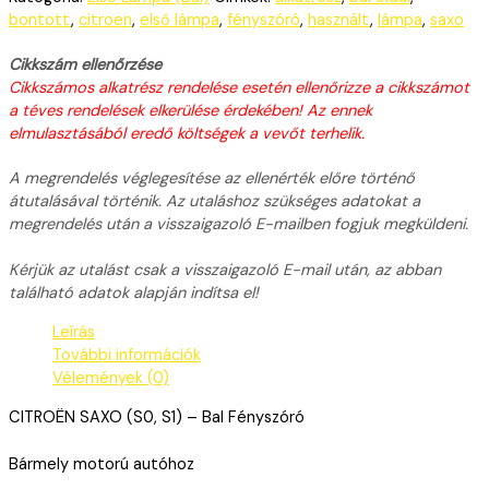
bontott
,
citroen
,
első lámpa
,
fényszóró
,
használt
,
lámpa
,
saxo
Cikkszám ellenőrzése
Cikkszámos alkatrész rendelése esetén ellenőrizze a cikkszámot
a téves rendelések elkerülése érdekében! Az ennek
elmulasztásából eredő költségek a vevőt terhelik.
A megrendelés véglegesítése az ellenérték előre történő
átutalásával történik. Az utaláshoz szükséges adatokat a
megrendelés után a visszaigazoló E-mailben fogjuk megküldeni.
Kérjük az utalást csak a visszaigazoló E-mail után, az abban
található adatok alapján indítsa el!
Leírás
További információk
Vélemények (0)
CITROËN SAXO (S0, S1) – Bal Fényszóró
Bármely motorú autóhoz